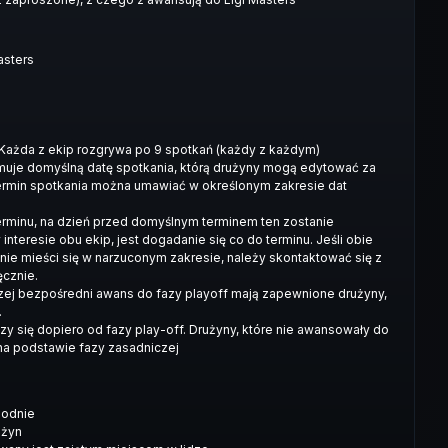
asters
e. Każda z ekip rozgrywa po 9 spotkań (każdy z każdym)
ymuje domyślną datę spotkania, którą drużyny mogą edytować za
ermin spotkania można umawiać w określonym zakresie dat
terminu, na dzień przed domyślnym terminem ten zostanie
nteresie obu ekip, jest dogadanie się co do terminu. Jeśli obie
nie mieści się w narzuconym zakresie, należy skontaktować się z
ęcznie.
zej bezpośredni awans do fazy playoff mają zapewnione drużyny,
.
zy się dopiero od fazy play-off. Drużyny, które nie awansowały do
 na podstawie fazy zasadniczej
godnie
użyn