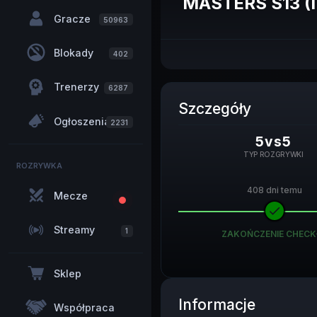
MASTERS S13 (
Gracze
50963
Blokady
402
Trenerzy
6287
Szczegóły
Ogłoszenia
2231
5vs5
TYP ROZGRYWKI
ROZRYWKA
408 dni temu
408 dni temu
Mecze
Streamy
1
START LIGI
ZAKOŃCZENIE CHECK
Sklep
Informacje
Współpraca