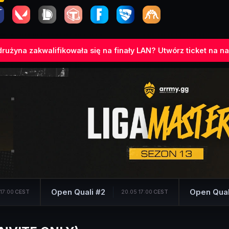
rużyna zakwalifikowała się na finały LAN? Utwórz ticket na na
Open Quali #2
Open Qual
 17:00
CEST
20.05 17:00
CEST