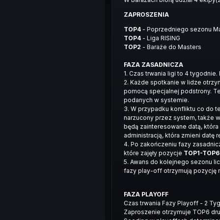
ZAPROSZENIA
TOP4
- Poprzedniego sezonu M
TOP4
- Liga RISING
TOP2
- Baraże do Masters
FAZA ZASADNICZA
1. Czas trwania ligi to 4 tygodni
2. Każde spotkanie w lidze otrz
pomocą specjalnej podstrony. T
podanych w systemie.
3. W przypadku konfliktu co do 
narzucony przez system, także w i
będą zainteresowane datą, która 
administracją, która zmieni datę r
4. Po zakończeniu fazy zasadnic
które zajęły pozycje
TOP1-TOP6
5. Awans do kolejnego sezonu lic
fazy play-off otrzymują pozycję
FAZA PLAYOFF
Czas trwania Fazy Playoff - 2 Ty
Zaproszenie otrzymuje TOP6 dr