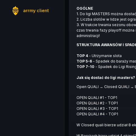
OGÓLNE
arrmy client
1. Do ligi MASTERS można dostać 
2. Liczba slotów w lidze jest ogr
3. W trakcie trwania sezonu obo
czas trwania fazy playoff możn
administracji!
STRUKTURA AWANSÓW I SPA
TOP 4
- Utrzymanie slota
TOP 5-6
- Spadek do baraży mas
TOP 7-10
- Spadek do Ligi Risin
Jak się dostać do ligi masters?
Open QUALI → Closed QUALI →
OPEN QUALI #1 - TOP1
OPEN QUALI #2 - TOP1
OPEN QUALI #3 - TOP1
OPEN QUALI #4 - TOP1
W Closed quali bierze udział 8 e
W Barażach biorą udział 4 ekipy(