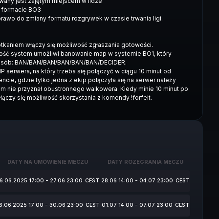
wany jest zajętym miejscem w lidze
 formacie BO3
rawo do zmiany formatu rozgrywek w czasie trwania ligi.
tkaniem włączy się możliwość zgłaszania gotowości.
wość system umożliwi banowanie map w systemie BO1, który
sposób: BAN/BAN/BAN/BAN/BAN/BAN/DECIDER.
P serwera, na który trzeba się połączyć w ciągu 10 minut od
ie, gdzie tylko jedna z ekip połączyła się na serwer należy
m nie przyznał obustronnego walkowera. Kiedy minie 10 minut po
ączy się możliwość skorzystania z komendy !forfeit.
DATY NA UMÓWIENIE MECZU
DATY ROZEGRANIA MECZU
6.06.2025 17:00 - 27.06 23:00
CEST
28.06 14:00 - 04.07 23:00
CEST
6.06.2025 17:00 - 30.06 23:00
CEST
01.07 14:00 - 07.07 23:00
CEST