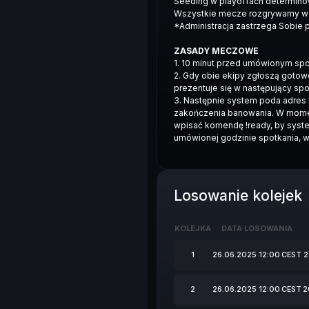
Seeding w playoffach determino
Wszystkie mecze rozgrywamy w
*Administracja zastrzega Sobie p
ZASADY MECZOWE
1. 10 minut przed umówionym spo
2. Gdy obie ekipy zgłoszą goto
prezentuje się w następujący 
3. Następnie system poda adres I
zakończenia banowania. W momenc
wpisać komendę !ready, by syste
umówionej godzinie spotkania, wł
Losowanie kolejek
KOLEJKA
DATA LOSOWANIA
1
26.06.2025 12:00
CEST
2
2
26.06.2025 12:00
CEST
2