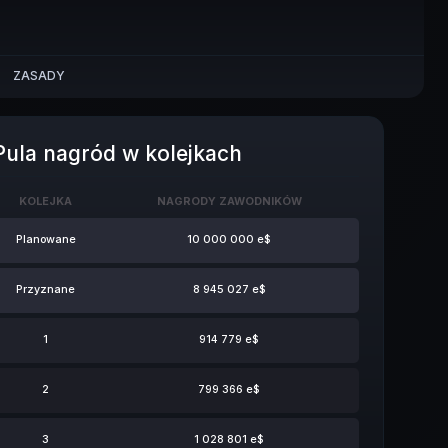
ZASADY
Pula nagród w kolejkach
KOLEJKA
NAGRODY ZAWODNIKÓW
Planowane
10 000 000 e$
Przyznane
8 945 027 e$
1
914 779 e$
2
799 366 e$
3
1 028 801 e$