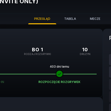
INVITE ONLY)
PRZEGLĄD
TABELA
MECZE
BO 1
10
RODZAJ ROZGRYWKI
DRUŻYN
403 dni temu
-IN
ROZPOCZĘCIE ROZGRYWEK