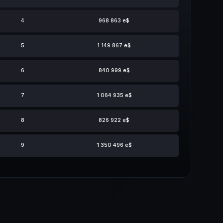
4
968 863 e$
5
1 149 867 e$
6
840 999 e$
7
1 064 935 e$
8
826 922 e$
9
1 350 496 e$