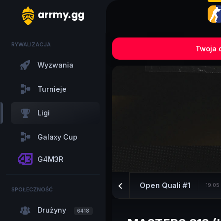
RYWALIZACJA
Twoja d
Wyzwania
Turnieje
Ligi
Galaxy Cup
G4M3R
keyboard_arrow_left
Open Quali #1
19.05
SPOŁECZNOŚĆ
Drużyny
6418