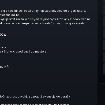
się z kwalifikacji bądź otrzymać zaproszenie od organizatora.
aniczona do 10.
wiązuje limit zmian w drużynie wynoszący 4 zmiany. Dodatkowo na
a skorzystać z emergency suba i dodać nową zmianę za zgodą
DKÓW
ters
g + Slot w closed quali do masters
 BARAŻE
kip(4 zaproszonych), z czego 2 awansują do baraży.
2 zaproszone), z czego 2 awansują do Ligi Masters