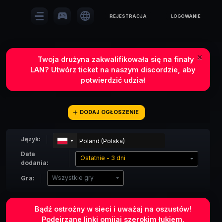
sports_esports
language
REJESTRACJA
LOGOWANIE
×
Twoja drużyna zakwalifikowała się na finały
LAN? Utwórz ticket na naszym discordzie, aby
potwierdzić udział
add
DODAJ OGŁOSZENIE
Język:
Data
Ostatnie - 3 dni
dodania:
Wszystkie gry
Gra:
Bądź ostrożny w sieci i uważaj na oszustów!
Podejrzane linki omijaj szerokim łukiem.