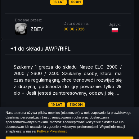
16 LAT
590H
Dodane przez:
Data dodania:
Język:
ZBEY
08.08.2026
+1 do składu AWP/RIFL
Szukamy 1 gracza do składu. Nasze ELO: 2900 /
2600 / 2600 / 2400 Szukamy osoby, która: ma
czas na regularną grę, chce trenować i rozwijać się
z drużyną, podchodzi do gry poważnie. tylko 2k
elo + Jeśli jesteś zainteresowany, odezwij się dc:
shizonekej
19 LAT
11000H
Nasza strona używa plików cookies (ciasteczek) w celu zapewnienia prawidłowego
działania, personalizacji treści, analizowania ruchu oraz dostarczania
spersonalizowanych reklam. Możesz zaakceptować wszystkie ciasteczka lub
Dodane przez:
Data dodania:
Język:
dostosować ich ustawienia zgodnie z własnymi preferencjami. Więcej informacji
SHIZ1K
znajdziesz w naszej
Polityce Prywatności
07.08.2026