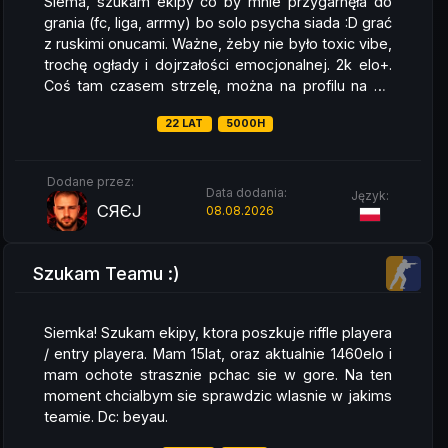
Siema, szukam ekipy co by mnie przygarnęła do
nastawionego na regularne treningi i rozwój, a nie
grania (fc, liga, arrmy) bo solo psycha siada :D grać
granie dla zabawy, napisz do mnie na Discordzie.
z ruskimi onucami. Ważne, żeby nie było toxic vibe,
Chętnie pogadamy i umówimy się na testy. DC -
trochę ogłady i dojrzałości emocjonalnej. 2k elo+.
dejmeen
Coś tam czasem strzelę, można na profilu na FC
obejrzeć sobie highlity. Staty miałem lepsze ale
22 LAT
5000H
aktualnie testuję inną rozdzielczość. Pozdro.
Dodane przez:
Data dodania:
Język:
CЯЄJ
08.08.2026
Szukam Teamu :)
Siemka! Szukam ekipy, ktora poszkuje riffle playera
/ entry playera. Mam 15lat, oraz aktualnie 1460elo i
mam ochote strasznie pchac sie w gore. Na ten
moment chcialbym sie sprawdzic wlasnie w jakims
teamie. Dc: beyau.