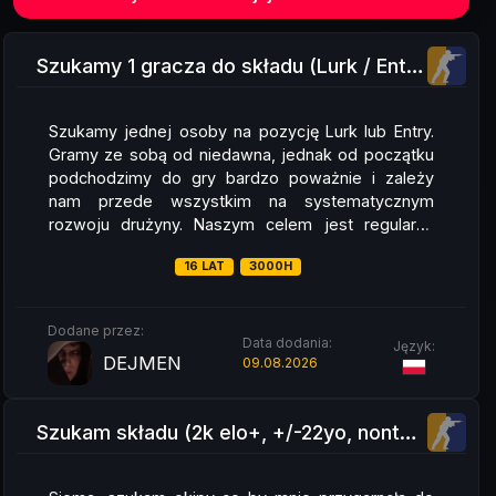
Szukamy 1 gracza do składu (Lurk / Entry)
Szukamy jednej osoby na pozycję Lurk lub Entry.
Gramy ze sobą od niedawna, jednak od początku
podchodzimy do gry bardzo poważnie i zależy
nam przede wszystkim na systematycznym
rozwoju drużyny. Naszym celem jest regularny
trening, budowanie zgrania i stały progres. Jak
16 LAT
3000H
gramy? Trenujemy minimum 4 razy w tygodniu.
Godziny gry: 17:30/18:00 – 21:30/22:00. W tygodniu
skupiamy się wyłącznie na praccach, treningach i
Dodane przez:
poprawianiu błędów. Weekendy przeznaczamy
Data dodania:
Język:
DEJMEN
głównie na granie FACEIT-ów i sprawdzanie
09.08.2026
efektów treningów. Wymagania: Minimum 8
poziom FACEIT. 3000+ godzin w CS. Znajomość
Szukam składu (2k elo+, +/-22yo, nontoxic) AWP/RIFL/LURK
podstawowych granatów. Dobra znajomość gry i
podstaw taktycznych. Dyspozycyjność minimum 4
dni w tygodniu Wiek 16+. Jeżeli szukasz składu