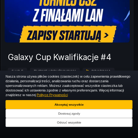
Galaxy Cup Kwalifikacje #4
5 VS 5
TURNIEJ DRUŻYNOWY
DRABINKA
Nasza strona używa plików cookies (ciasteczek) w celu zapewnienia prawidłowego
działania, personalizacji treści, analizowania ruchu oraz dostarczania
spersonalizowanych reklam. Możesz zaakceptować wszystkie ciasteczka lub
dostosować ich ustawienia zgodnie z własnymi preferencjami. Więcej informacji
znajdziesz w naszej
Polityce Prywatności
0
/
64
ZAPISANYCH
Akceptuj wszystkie
Dostosuj zgody
Odrzuć wszystkie