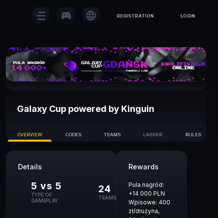
sports_esports
language
REGISTRATION
LOGIN
Galaxy Cup powered by Kinguin
OVERVIEW
CODES
TEAMS
LADDER
RULES
Details
Rewards
5 vs 5
Pula nagród:
24
+14 000 PLN
TYPE OF
TEAMS
GAMEPLAY
Wpisowe: 400
zł/drużyna,