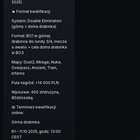
2025).
🔥 Format kwalifikacji
System: Double Elimination
(górna + dolna drabinka)
Format: BO1 w górnej
drabince do rundy 3/4, mecze
o awans + cała dolna drabinka
w BO3
Mapy: Dust2, Mirage, Nuke,
Overpass, Ancient, Train,
Inferno
Pula nagród: +14 000 PLN
Wpisowe: 400 zł/drużyna,
80zł/osobę
📅 Terminarz kwalifikacji
online:
Górna drabinka:
R1 – 11.10.2025, godz. 13:00
CEST