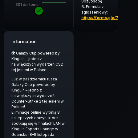
80zł/osobę
301 dni temu
📝 Formularz
START OF CHECK-IN
zgłoszeniowy:
https://forms.gle/7a9TtVuT
Information
🌍 Galaxy Cup powered by
Kinguin – jedno z
największych wydarzeń CS2
tej jesieni w Polsce!
Już w październiku rusza
Galaxy Cup powered by
Kinguin – jedno z
największych wydarzeń
Counter-Strike 2 tej jesieni w
Polsce!
Eliminacje online wyłonią 8
najlepszych drużyn, które
spotkają się w finałach LAN w
Kinguin Esports Lounge w
Gdańsku (8–9 listopada