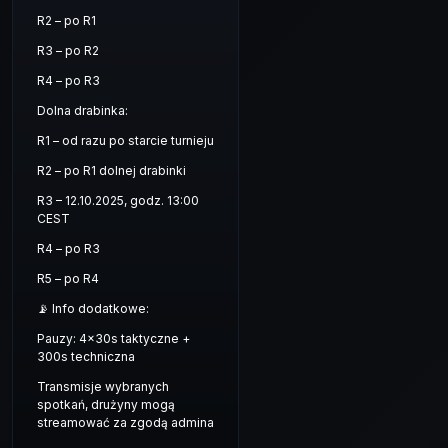
R2 – po R1
R3 – po R2
R4 – po R3
Dolna drabinka:
R1 – od razu po starcie turnieju
R2 – po R1 dolnej drabinki
R3 – 12.10.2025, godz. 13:00
CEST
R4 – po R3
R5 – po R4
📡 Info dodatkowe:
Pauzy: 4x30s taktyczne +
300s techniczna
Transmisje wybranych
spotkań, drużyny mogą
streamować za zgodą admina