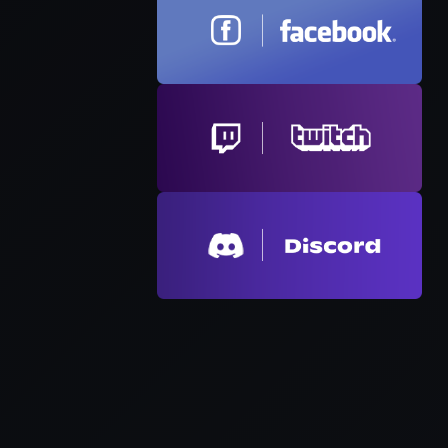
НЕЗАБАРОМ
ІР ЗАВЕРШЕНО
СТАРТУЄ В 8 ДНІ
N S16 FINAŁY LAN
ТИ 5
КОМАНДНИЙ ТУРНІР
ДРАБИНА
8
/
8
ЗАПИСАНО
+4