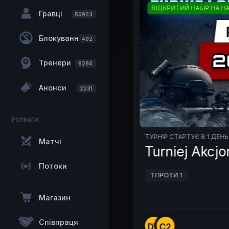
НЕЗАБАРОМ
ВІДКРИТИЙ НАБІР НА Н
Гравці
50923
Блокування
402
Тренери
6284
Анонси
2231
РОЗВАГИ
ТУРНІР СТАРТУЄ В 1 ДЕНЬ
Матчі
urniej E-sportowy
Turniej Akcj
Потоки
1 ПРОТИ 1
Магазин
Співпраця
90
/
128
DY
C2
ЗАПИСАНО